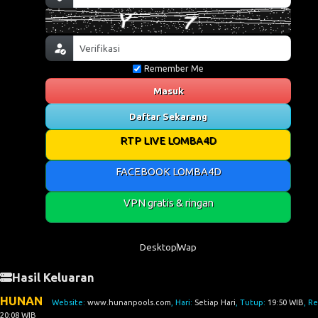
Remember Me
Masuk
Daftar Sekarang
RTP LIVE LOMBA4D
FACEBOOK LOMBA4D
VPN gratis & ringan
Desktop
Wap
Hasil Keluaran
HUNAN
Website:
www.hunanpools.com
, Hari:
Setiap Hari
, Tutup:
19:50 WIB
, Re
20:08 WIB