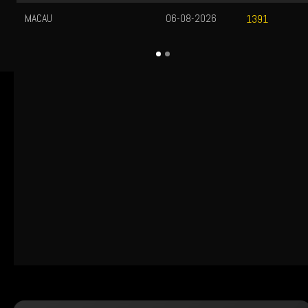
MACAU
06-08-2026
1391