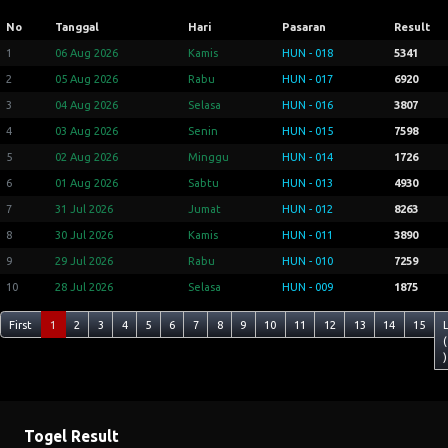
No
Tanggal
Hari
Pasaran
Result
1
06 Aug 2026
Kamis
HUN - 018
5341
2
05 Aug 2026
Rabu
HUN - 017
6920
3
04 Aug 2026
Selasa
HUN - 016
3807
4
03 Aug 2026
Senin
HUN - 015
7598
5
02 Aug 2026
Minggu
HUN - 014
1726
6
01 Aug 2026
Sabtu
HUN - 013
4930
7
31 Jul 2026
Jumat
HUN - 012
8263
8
30 Jul 2026
Kamis
HUN - 011
3890
9
29 Jul 2026
Rabu
HUN - 010
7259
10
28 Jul 2026
Selasa
HUN - 009
1875
First
1
2
3
4
5
6
7
8
9
10
11
12
13
14
15
(
)
Togel Result