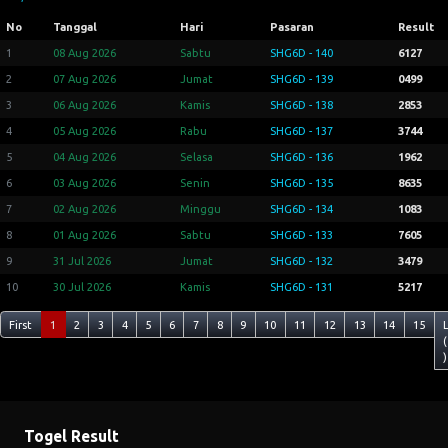
No
Tanggal
Hari
Pasaran
Result
1
08 Aug 2026
Sabtu
SHG6D - 140
6127
2
07 Aug 2026
Jumat
SHG6D - 139
0499
3
06 Aug 2026
Kamis
SHG6D - 138
2853
4
05 Aug 2026
Rabu
SHG6D - 137
3744
5
04 Aug 2026
Selasa
SHG6D - 136
1962
6
03 Aug 2026
Senin
SHG6D - 135
8635
7
02 Aug 2026
Minggu
SHG6D - 134
1083
8
01 Aug 2026
Sabtu
SHG6D - 133
7605
9
31 Jul 2026
Jumat
SHG6D - 132
3479
10
30 Jul 2026
Kamis
SHG6D - 131
5217
First
1
2
3
4
5
6
7
8
9
10
11
12
13
14
15
(
)
Togel Result