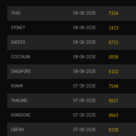
TH4D
08-08-2026
7204
SYDNEY
08-08-2026
2413
SAEKEO
08-08-2026
6721
SZECHUAN
08-08-2026
0558
SINGAPORE
08-08-2026
5102
HUNAN
07-08-2026
7548
THAILAND
07-08-2026
5917
HONGKONG
07-08-2026
9943
LIBERIA
07-08-2026
6326