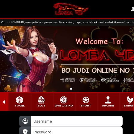
s slot LOMBA4D, menyediakan permainan live casino, togel, sportsbook dan tembak ikan online minim
TOGEL
SLOT
LIVE CASINO
SPORT
ARCADE
SABU