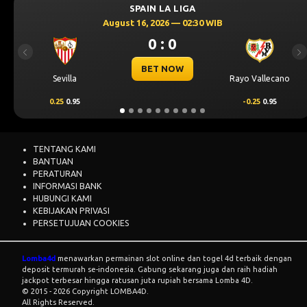
SPAIN LA LIGA
st 16, 2026 — 02:30 WIB
August
0 : 0
Previous
Ne
BET NOW
Rayo Vallecano
Alaves
-0.25
0.95
0.00
0.62
TENTANG KAMI
BANTUAN
PERATURAN
INFORMASI BANK
HUBUNGI KAMI
KEBIJAKAN PRIVASI
PERSETUJUAN COOKIES
Lomba4d
menawarkan permainan slot online dan togel 4d terbaik dengan
deposit termurah se-indonesia. Gabung sekarang juga dan raih hadiah
jackpot terbesar hingga ratusan juta rupiah bersama Lomba 4D.
© 2015 - 2026 Copyright LOMBA4D.
All Rights Reserved.