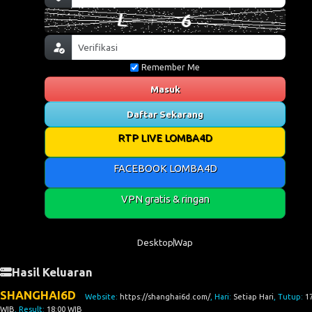
Remember Me
Masuk
Daftar Sekarang
RTP LIVE LOMBA4D
FACEBOOK LOMBA4D
VPN gratis & ringan
Desktop
Wap
Hasil Keluaran
SHANGHAI6D
Website:
https://shanghai6d.com/
, Hari:
Setiap Hari
, Tutup:
1
WIB
, Result:
18:00 WIB